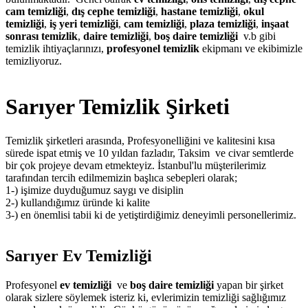
cam temizliği
,
dış cephe temizliği
,
hastane temizliği
,
okul
temizliği
,
iş yeri temizliği
,
cam temizliği
,
plaza temizliği
,
inşaat
sonrası temizlik
,
daire temizliği
,
boş daire temizliği
v.b gibi
temizlik ihtiyaçlarınızı,
profesyonel temizlik
ekipmanı ve ekibimizle
temizliyoruz.
Sarıyer Temizlik Şirketi
Temizlik şirketleri arasında, Profesyonelliğini ve kalitesini kısa
sürede ispat etmiş ve 10 yıldan fazladır, Taksim ve civar semtlerde
bir çok projeye devam etmekteyiz. İstanbul'lu müşterilerimiz
tarafından tercih edilmemizin başlıca sebepleri olarak;
1-) işimize duyduğumuz saygı ve disiplin
2-) kullandığımız üründe ki kalite
3-) en önemlisi tabii ki de yetiştirdiğimiz deneyimli personellerimiz.
Sarıyer Ev Temizliği
Profesyonel
ev temizliği
ve
boş daire temizliği
yapan bir şirket
olarak sizlere söylemek isteriz ki, evlerimizin temizliği sağlığımız