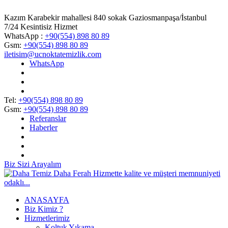
Kazım Karabekir mahallesi 840 sokak Gaziosmanpaşa/İstanbul
7/24 Kesintisiz Hizmet
WhatsApp :
+90(554) 898 80 89
Gsm:
+90(554) 898 80 89
iletisim@ucnoktatemizlik.com
WhatsApp
Tel:
+90(554) 898 80 89
Gsm:
+90(554) 898 80 89
Referanslar
Haberler
Biz Sizi Arayalım
ANASAYFA
Biz Kimiz ?
Hizmetlerimiz
Koltuk Yıkama