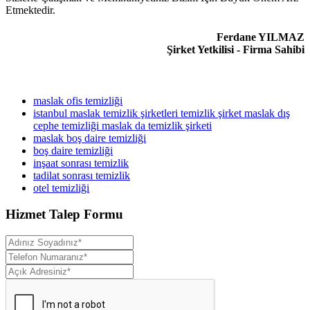
Etmektedir.
Ferdane YILMAZ
Şirket Yetkilisi - Firma Sahibi
maslak ofis temizliği
istanbul maslak temizlik şirketleri temizlik şirket maslak dış
cephe temizliği maslak da temizlik şirketi
maslak boş daire temizliği
boş daire temizliği
inşaat sonrası temizlik
tadilat sonrası temizlik
otel temizliği
Hizmet Talep Formu