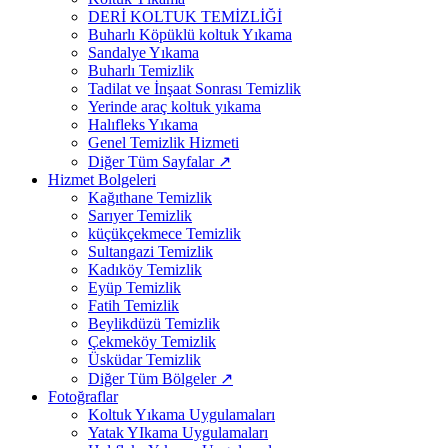
DERİ KOLTUK TEMİZLİĞİ
Buharlı Köpüklü koltuk Yıkama
Sandalye Yıkama
Buharlı Temizlik
Tadilat ve İnşaat Sonrası Temizlik
Yerinde araç koltuk yıkama
Halıfleks Yıkama
Genel Temizlik Hizmeti
Diğer Tüm Sayfalar ↗
Hizmet Bolgeleri
Kağıthane Temizlik
Sarıyer Temizlik
küçükçekmece Temizlik
Sultangazi Temizlik
Kadıköy Temizlik
Eyüp Temizlik
Fatih Temizlik
Beylikdüzü Temizlik
Çekmeköy Temizlik
Üsküdar Temizlik
Diğer Tüm Bölgeler ↗
Fotoğraflar
Koltuk Yıkama Uygulamaları
Yatak YIkama Uygulamaları