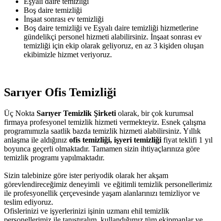
Eşyalı daire temizliği
Boş daire temizliği
İnşaat sonrası ev temizliği
Boş daire temizliği ve Eşyalı daire temizliği hizmetlerine
gündelikçi personel hizmeti alabilirsiniz. İnşaat sonrası ev
temizliği için ekip olarak geliyoruz, en az 3 kişiden oluşan
ekibimizle hizmet veriyoruz.
Sarıyer Ofis Temizliği
Üç Nokta
Sarıyer Temizlik Şirketi
olarak, bir çok kurumsal
firmaya profesyonel temizlik hizmeti vermekteyiz. Esnek çalışma
programımızla saatlik bazda temizlik hizmeti alabilirsiniz. Yıllık
anlaşma ile aldığınız
ofis temizliği, işyeri temizliği
fiyat teklifi 1 yıl
boyunca geçerli olmaktadır. Tamamen sizin ihtiyaçlarınıza göre
temizlik programı yapılmaktadır.
Sizin talebinize göre ister periyodik olarak her akşam
görevlendireceğimiz deneyimli ve eğitimli temizlik personellerimiz
ile profesyonellik çerçevesinde yaşam alanlarınızı temizliyor ve
teslim ediyoruz.
Ofislerinizi ve işyerlerinizi işinin uzmanı ehil temizlik
personellerimiz ile tanıştıralım, kullandığımız tüm ekipmanlar ve