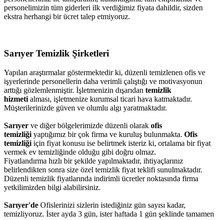
personelimizin tüm giderleri ilk verdiğimiz fiyata dahildir, sizden
ekstra herhangi bir ücret talep etmiyoruz.
Sarıyer Temizlik Şirketleri
Yapılan araştırmalar göstermektedir ki, düzenli temizlenen ofis ve
işyerlerinde personellerin daha verimli çalıştığı ve motivasyonun
arttığı gözlemlenmiştir. İşletmenizin dışarıdan
temizlik
hizmeti
alması, işletmenize kurumsal ticari hava katmaktadır.
Müşterilerinizde güven ve olumlu algı yaratmaktadır.
Sarıyer
ve diğer bölgelerimizde düzenli olarak
ofis
temizliği
yaptığımız bir çok firma ve kuruluş bulunmakta.
Ofis
temizliği
için fiyat konusu ise belirtmek isteriz ki, ortalama bir fiyat
vermek ev temizliğinde olduğu gibi doğru olmaz.
Fiyatlandırma hızlı bir şekilde yapılmaktadır, ihtiyaçlarınız
belirlendikten sonra size özel temizlik fiyat teklifi sunulmaktadır.
Düzenli temizlik fiyatlarında indirimli ücretler noktasında firma
yetkilimizden bilgi alabilirsiniz.
Sarıyer'de
Ofislerinizi sizlerin istediğiniz gün sayısı kadar,
temizliyoruz. İster ayda 3 gün, ister haftada 1 gün şeklinde tamamen