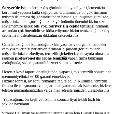
Sarıyer'de
İşletmeleriniz dış görünümünü yeniliyor işletmenizin
kurumsal yapısına katkı sağlıyoruz. Günümüz de bir çok firmanın
müşteri ile teması dış görüntüsünden başladığını düşündüğümüzde,
müşteriniz de oluşturduğunuz ilk görünümün önemini bizim size
söylememize gerek bile yok.
Sarıyer Dış cephe temizliği
firmanız
açısından çok önemlidir ve iddia ediyoruz bizim temizlediğimiz dış
cephe ile müşterilerinizin dikkatini çekeceksiniz.
Cam temizliğinde kullandığımız kimyasallar ve organik maddeler
cam yüzeylerinizi parlatıyor, firmanız dışarıdan görünümünde
müşterilerinizi cezbediyor,
temizlik şirketleri
, çok sayıda olmasına
rağmen
profesyonel dış cephe temizliği
yapan firma bulmanın
zorluğunda, sizlere garantili hizmet sunmak isteriz.
Ücretsiz keşif raporu öncülüğünde, yapacağımız temizlik sonucunda
memnuniyetinizi %100 garanti etmekteyiz.
Hizmet sonrası, ay sonu firmanıza fatura edilir. Kurumsal temizlik
firması ile çalışmanın avantajlarından yararlanmak isterseniz, bizlere
telefon numaralarımızdan ya da mail adreslerimizden ulaşabilirsiniz.
Yapacağımız ön keşif ve fizibilite sonucu fiyat teklifi hızlı bir
şekilde hazırlanır.
Sizlerle Çalışmak ve Memnuniyetiniz Bizim İçin Büyük Önem Arz