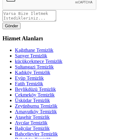
Gönder
Hizmet Alanları
Kağıthane Temizlik
Sarıyer Temizlik
küçükçekmece Temizlik
Sultangazi Temizlik
Kadıköy Temizlik
Eyüp Temizlik
Fatih Temizlik
Beylikdüzü Temizlik
Çekmeköy Temizlik
Üsküdar Temizlik
Zeytinburnu Temizlik
Arnavutköy Temizlik
Ataşehir Temizlik
Avcılar Temizlik
Bağcılar Temizlik
Bahçelievler Temizlik