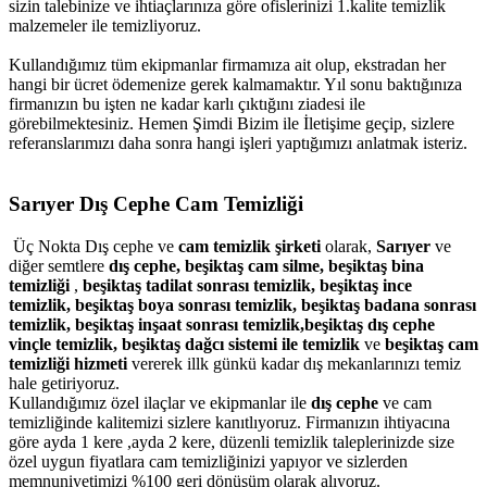
sizin talebinize ve ihtiaçlarınıza göre ofislerinizi 1.kalite temizlik
malzemeler ile temizliyoruz.
Kullandığımız tüm ekipmanlar firmamıza ait olup, ekstradan her
hangi bir ücret ödemenize gerek kalmamaktır. Yıl sonu baktığınıza
firmanızın bu işten ne kadar karlı çıktığını ziadesi ile
görebilmektesiniz. Hemen Şimdi Bizim ile İletişime geçip, sizlere
referanslarımızı daha sonra hangi işleri yaptığımızı anlatmak isteriz.
Sarıyer Dış Cephe Cam Temizliği
Üç Nokta Dış cephe ve
cam temizlik şirketi
olarak,
Sarıyer
ve
diğer semtlere
dış cephe,
beşiktaş
cam silme,
beşiktaş
bina
temizliği
,
beşiktaş t
adilat sonrası temizlik,
beşiktaş
ince
temizlik,
beşiktaş
boya sonrası temizlik,
beşiktaş
badana sonrası
temizlik,
beşiktaş
inşaat sonrası temizlik,
beşiktaş
dış cephe
vinçle temizlik,
beşiktaş
dağcı sistemi ile temizlik
ve
beşiktaş
cam
temizliği hizmeti
vererek illk günkü kadar dış mekanlarınızı temiz
hale getiriyoruz.
Kullandığımız özel ilaçlar ve ekipmanlar ile
dış cephe
ve cam
temizliğinde kalitemizi sizlere kanıtlıyoruz. Firmanızın ihtiyacına
göre ayda 1 kere ,ayda 2 kere, düzenli temizlik taleplerinizde size
özel uygun fiyatlara cam temizliğinizi yapıyor ve sizlerden
memnuniyetimizi %100 geri dönüşüm olarak alıyoruz.