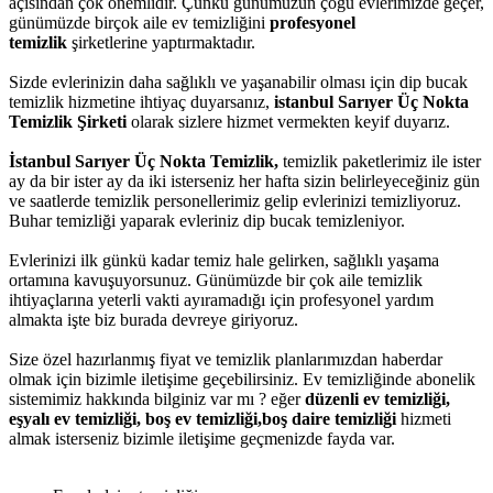
açısından çok önemlidir. Çünkü günümüzün çoğu evlerimizde geçer,
günümüzde birçok aile ev temizliğini
profesyonel
temizlik
şirketlerine yaptırmaktadır.
Sizde evlerinizin daha sağlıklı ve yaşanabilir olması için dip bucak
temizlik hizmetine ihtiyaç duyarsanız,
istanbul Sarıyer Üç Nokta
Temizlik Şirketi
olarak sizlere hizmet vermekten keyif duyarız.
İstanbul Sarıyer Üç Nokta Temizlik,
temizlik paketlerimiz ile ister
ay da bir ister ay da iki isterseniz her hafta sizin belirleyeceğiniz gün
ve saatlerde temizlik personellerimiz gelip evlerinizi temizliyoruz.
Buhar temizliği yaparak evleriniz dip bucak temizleniyor.
Evlerinizi ilk günkü kadar temiz hale gelirken, sağlıklı yaşama
ortamına kavuşuyorsunuz. Günümüzde bir çok aile temizlik
ihtiyaçlarına yeterli vakti ayıramadığı için profesyonel yardım
almakta işte biz burada devreye giriyoruz.
Size özel hazırlanmış fiyat ve temizlik planlarımızdan haberdar
olmak için bizimle iletişime geçebilirsiniz. Ev temizliğinde abonelik
sistemimiz hakkında bilginiz var mı ? eğer
düzenli ev temizliği,
eşyalı ev temizliği, boş ev temizliği,boş daire temizliği
hizmeti
almak isterseniz bizimle iletişime geçmenizde fayda var.