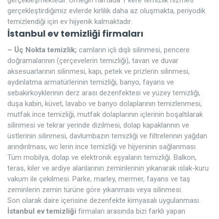
gerçekleştirdiğimiz evlerde kirlilik daha az oluşmakta, periyodik
temizlendiği için ev hijyenik kalmaktadır.
İstanbul ev temizliği firmaları
– Üç Nokta temizlik;
camların içli dışlı silinmesi, pencere
doğramalarının (çerçevelerin temizliği), tavan ve duvar
aksesuarlarının silinmesi, kapı, petek ve prizlerin silinmesi,
aydınlatma armatürlerinin temizliği, banyo, fayans ve
sebakirkoyklerinin derz arası dezenfektesi ve yüzey temizliği,
duşa kabin, küvet, lavabo ve banyo dolaplarının temizlenmesi,
mutfak ince temizliği, mutfak dolaplarının içlerinin boşaltılarak
silinmesi ve tekrar yerinde dizilmesi, dolap kapaklarının ve
üstlerinin silinmesi, davlumbazın temizliği ve filtrelerinin yağdan
arındırılması, wc lerin ince temizliği ve hijyeninin sağlanması.
Tüm mobilya, dolap ve elektronik eşyaların temizliği. Balkon,
teras, kiler ve ardiye alanlarının zeminlerinin yıkanarak ıslak-kuru
vakum ile çekilmesi. Parke, marley, mermer, fayans ve taş
zeminlerin zemin türüne göre yıkanması veya silinmesi.
Son olarak daire içerisine dezenfekte kimyasalı uygulanması.
İstanbul ev temizliği
firmaları arasında bizi farklı yapan