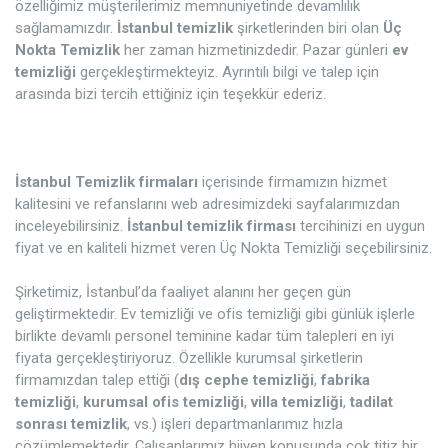
özelliğimiz müşterilerimiz memnuniyetinde devamlılık
sağlamamızdır.
İstanbul temizlik
şirketlerinden biri olan
Üç
Nokta Temizlik
her zaman hizmetinizdedir. Pazar günleri
ev
temizliği
gerçekleştirmekteyiz. Ayrıntılı bilgi ve talep için
arasında bizi tercih ettiğiniz için teşekkür ederiz.
İstanbul Temizlik firmaları
içerisinde firmamızın hizmet
kalitesini ve refanslarını web adresimizdeki sayfalarımızdan
inceleyebilirsiniz.
İstanbul temizlik firması
tercihinizi en uygun
fiyat ve en kaliteli hizmet veren Üç Nokta Temizliği seçebilirsiniz.
Şirketimiz, İstanbul’da faaliyet alanını her geçen gün
geliştirmektedir. Ev temizliği ve ofis temizliği gibi günlük işlerle
birlikte devamlı personel teminine kadar tüm talepleri en iyi
fiyata gerçekleştiriyoruz. Özellikle kurumsal şirketlerin
firmamızdan talep ettiği (
dış cephe temizliği
,
fabrika
temizliği
,
kurumsal ofis temizliği
,
villa temizliği
,
tadilat
sonrası temizlik
, vs.) işleri departmanlarımız hızla
çözümlemektedir. Çalışanlarımız hijyen konusunda çok titiz bir