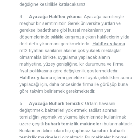
değdiğine kesinlikle katılacaksınız.
4.
Ayazağa Halıflex yıkama
: Ayazağa camileriyle
meşhur bir semtimizdir. Gerek üniversite yurtları ve
gerekse ibadethane gibi kutsal mekanların yer
döşemelerinde sıklıkla karşımıza çıkan halıflexlerin yılda
dört defa yıkanması gerekmektedir.
Halıflex yıkama
mt2 fiyatları sanılanın aksine çok yüksek meblağlar
olmamakla birlikte, uygulama yapılacak alanın
mahiyetine, yüzey genişliğine, kir durumuna ve firma
fiyat politikasına göre değişkenlik göstermektedir.
Halıflex yıkama
işlemi genelde el ayak çekildikten sonra
yapılacağı için, daha öncesinde firma ile görüşüp buna
göre takvim belirlemek gerekmektedir.
5.
Ayazağa Buharlı temizlik
: Ortam havasını
değiştirmek, bakterileri yok etmek, tadilat sonrası
temizliğini yapmak ve yıkama işlemlerinde kullanılmak
üzere çeşitli
buharlı temizlik makineleri
bulunmaktadır.
Bunların en bilinir olanı hiç şüphesiz
karcher buharlı
temizlik makineleri
olmaktadır. Bu makineler bireysel