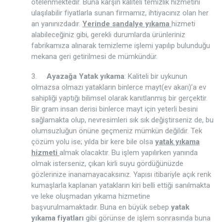
ötelenmektedir. Buna karşın kaliteli temizlik hizmetini
ulaşılabilir fiyatlarla sunan firmamız, ihtiyacınız olan her
an yanınızdadır.
Yerinde sandalye yıkama
hizmeti
alabileceğiniz gibi, gerekli durumlarda ürünleriniz
fabrikamıza alınarak temizleme işlemi yapılıp bulunduğu
mekana geri getirilmesi de mümkündür.
3.
Ayazağa Yatak yıkama
: Kaliteli bir uykunun
olmazsa olmazı yatakların binlerce mayt(ev akarı)’a ev
sahipliği yaptığı bilimsel olarak kanıtlanmış bir gerçektir.
Bir gram insan derisi binlerce mayt için yeterli besini
sağlamakta olup, nevresimleri sık sık değiştirseniz de, bu
olumsuzluğun önüne geçmeniz mümkün değildir. Tek
çözüm yolu ise; yılda bir kere bile olsa
yatak yıkama
hizmeti
almak olacaktır. Bu işlem yapılırken yanında
olmak isterseniz, çıkan kirli suyu gördüğünüzde
gözlerinize inanamayacaksınız. Yapısı itibariyle açık renk
kumaşlarla kaplanan yatakların kiri belli ettiği sanılmakta
ve leke oluşmadan yıkama hizmetine
başvurulmamaktadır. Buna en büyük sebep
yatak
yıkama fiyatları
gibi görünse de işlem sonrasında buna