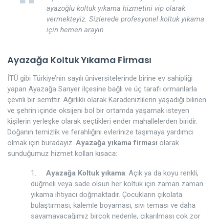
ayazoğlu koltuk yıkama hizmetini vip olarak
vermekteyiz. Sizlerede profesyonel koltuk yıkama
için hemen arayın
Ayazağa Koltuk Yıkama Firması
İTÜ gibi Türkiye’nin sayılı üniversitelerinde birine ev sahipliği
yapan Ayazağa Sarıyer ilçesine bağlı ve üç tarafı ormanlarla
çevrili bir semttir. Ağırlıklı olarak Karadenizlilerin yaşadığı bilinen
ve şehrin içinde oksijeni bol bir ortamda yaşamak isteyen
kişilerin yerleşke olarak seçtikleri ender mahallelerden biridir.
Doğanın temizlik ve ferahlığını evlerinize taşımaya yardımcı
olmak için buradayız.
Ayazağa yıkama firması
olarak
sunduğumuz hizmet kolları kısaca:
1.
Ayazağa Koltuk yıkama
: Açık ya da koyu renkli,
düğmeli veya sade olsun her koltuk için zaman zaman
yıkama ihtiyacı doğmaktadır. Çocukların çikolata
bulaştırması, kalemle boyaması, sıvı teması ve daha
sayamayacağımız birçok nedenle, çıkarılması çok zor