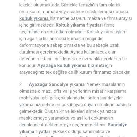
lekeler oluşmaktadır. Silmekle temizliğin tam olarak
mümkün olmaması veya sadece maskelemesi sonucu
koltuk yıkama
hizmetine başvurulmakta ve firma arayışı
içine girilmektedir.
Koltuk yıkama fiyatları
firma
seçiminde en son etken olmalıdır. Koltuk yıkama işlemi
için ağartıcı kullanılması kumaşın renginde
deformasyona sebep olmakta ve bu sebeple uzak
durulması gerekmektedir. Ayrıca kullanılacak olan
deterjan miktarını belirlemek de uzmanlık gerektiren bir
konudur.
Ayazağa koltuk yıkama hizmeti
için
arayacağınız tek değilse de ilk kurum firmamız olacaktır.
2.
Ayazağa Sandalye yıkama
: Yemek masalarının
olmazsa olmazı, ofis ve iş yerlerinin misafir karşılama
mobilyaları gibi pek çok alanda kullanılan sandalyeler,
yıkama hizmetine en çok ihtiyaç duyan ürünlerin başında
gelmektedir. Oluşan kir ve lekeleri silmek yalnızca
maskelemeye yaramakta ve asıl kiri dokumanın
derinlerine itmekten öteye geçememektedir.
Sandalye
yıkama fiyatları
yüksek olduğu sanılmakta ve